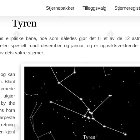
Stjernepakker
Tilleggsvalg
Stjerneregis
Tyren
ns elliptiske bane, noe som således gjør det til et av de 12 astr
mmelen spesielt rundt desember og januar, og er oppsiktsvekkende 
v dets vakre stjerner.
 og kan
n. Blant
ormede
utgjør
 by the
ens horn
arpeste
 retning
en kjent