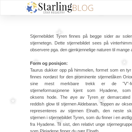
Stjernebildet Tyren finnes på begge sider av sole
stjernetegn. Dette stjernebildet sees på vinterhi
observere pga. den gjenkjennelige naturen til mange a
Form og posisjon:
Taurus dukker opp på himmelen, formet som en tyr
finnes nordøst for den prominente stjernetåken Orio
sine mest merkbare trekk er de "V"-f
stjerneformasjonene kjent som Hyadene, som 
oksens hode. The øye av Tyren er demarcated
reddish glow til stjernen Aldebaran. Toppen av oks
representeres av stjernen Elnath, den neste sk
stjernen i stjernebildet Tyren, som du finner i en østlig
fra Hyadene. Til sist, den relativt unge stjernegrupp
som Pleiadene finner du nær Elnath.