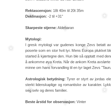
Rektascensjon:
18t 40m til 20t 35m
Deklinasjon:
-2 til +31°
Skarpeste stjerne:
Aldebaran
Mytologi:
I gresk mytologi var gudenes konge Zevs betatt av
poserte som en stor hvit tyr. Mens Europa plukket 
started å kjærtegne den. Hun ble så opptatt med denne
å ankomme øya Kreta. Når de ankom Kreta avslørte Ze
minne om hans forvandling til en tyr laget Zevs "Tauru
Astrologisk betydning:
Tyrer er styrt av jordas el
sterkt lidenskaplige og romantiske av karakter. Lyk
seg selv og deres familier.
Beste årstid for observasjon:
Vinter