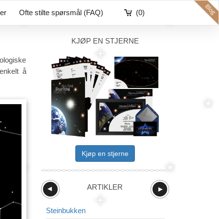
ter
Ofte stilte spørsmål (FAQ)
(0)
KJØP EN STJERNE
ologiske
enkelt å
Kjøp en stjerne
ARTIKLER
►
►
Steinbukken
Reven