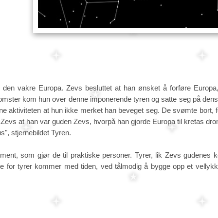
 den vakre Europa. Zevs besluttet at han ønsket å forføre Europa
blomster kom hun over denne imponerende tyren og satte seg på dens
 aktiviteten at hun ikke merket han beveget seg. De svømte bort, for
vs at han var guden Zevs, hvorpå han gjorde Europa til kretas dronn
s", stjernebildet Tyren.
ement, som gjør de til praktiske personer. Tyrer, lik Zevs gudenes 
ke for tyrer kommer med tiden, ved tålmodig å bygge opp et vellykke