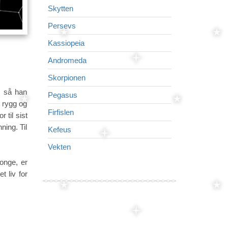
Skytten
Føllet
Persevs
Delfinen
Kassiopeia
Svanen
Andromeda
Ørnen
Skorpionen
Jomfruen
, så han
Pegasus
Pilen
 rygg og
Firfislen
Lyren
 til sist
ing. Til
Kefeus
Løven
Vekten
Den nordlige 
konge, er
t liv for