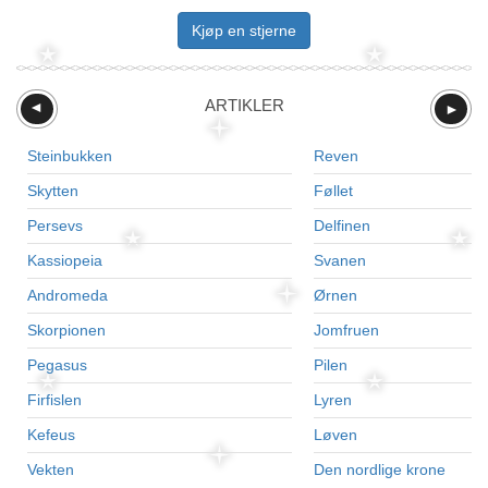
Kjøp en stjerne
ARTIKLER
►
►
Steinbukken
Reven
Skytten
Føllet
Persevs
Delfinen
Kassiopeia
Svanen
Andromeda
Ørnen
Skorpionen
Jomfruen
Pegasus
Pilen
Firfislen
Lyren
Kefeus
Løven
Vekten
Den nordlige krone