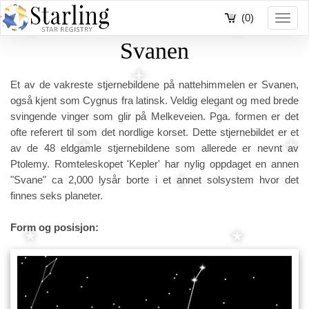
(0)
Toggl
navig
Svanen
Et av de vakreste stjernebildene på nattehimmelen er Svanen,
også kjent som Cygnus fra latinsk. Veldig elegant og med brede
svingende vinger som glir på Melkeveien. Pga. formen er det
ofte referert til som det nordlige korset. Dette stjernebildet er et
av de 48 eldgamle stjernebildene som allerede er nevnt av
Ptolemy. Romteleskopet 'Kepler' har nylig oppdaget en annen
"Svane" ca 2,000 lysår borte i et annet solsystem hvor det
finnes seks planeter.
Form og posisjon: