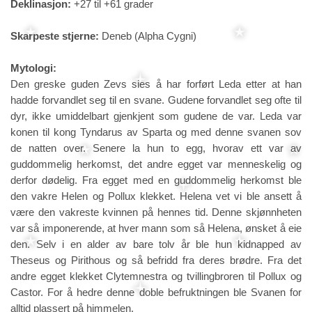
Deklinasjon:
+27 til +61 grader
Skarpeste stjerne:
Deneb (Alpha Cygni)
Mytologi:
Den greske guden Zevs sies å har forført Leda etter at han
hadde forvandlet seg til en svane. Gudene forvandlet seg ofte til
dyr, ikke umiddelbart gjenkjent som gudene de var. Leda var
konen til kong Tyndarus av Sparta og med denne svanen sov
de natten over. Senere la hun to egg, hvorav ett var av
guddommelig herkomst, det andre egget var menneskelig og
derfor dødelig. Fra egget med en guddommelig herkomst ble
den vakre Helen og Pollux klekket. Helena vet vi ble ansett å
være den vakreste kvinnen på hennes tid. Denne skjønnheten
var så imponerende, at hver mann som så Helena, ønsket å eie
den. Selv i en alder av bare tolv år ble hun kidnapped av
Theseus og Pirithous og så befridd fra deres brødre. Fra det
andre egget klekket Clytemnestra og tvillingbroren til Pollux og
Castor. For å hedre denne doble befruktningen ble Svanen for
alltid plassert på himmelen.